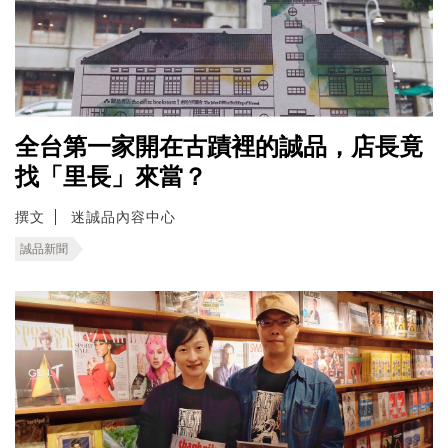
全台第一家開在古蹟裡的誠品，店長竟
找「里長」來當？
撰文
迷誠品內容中心
誠品新聞