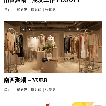
撰文
楊涵硯、攝影師｜張景堯
南西聚場－YUER
撰文
楊涵硯、攝影師｜張景堯