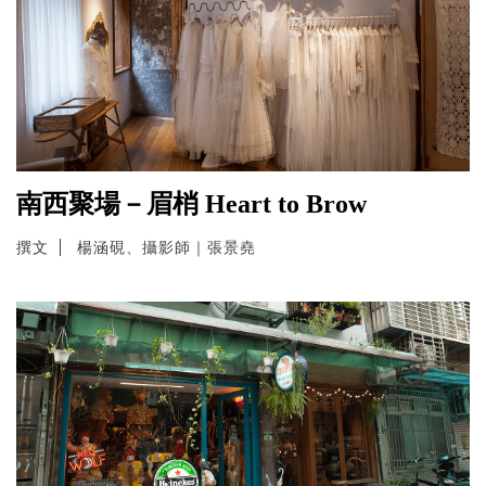
南西聚場－眉梢 Heart to Brow
撰文
楊涵硯、攝影師｜張景堯