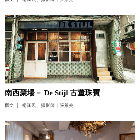
南西聚場－ De Stijl 古董珠寶
撰文
楊涵硯、攝影師｜張景堯