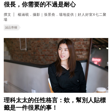
很長，你需要的不過是耐心
撰文
楊涵硯．攝影｜張景堯．場地提供｜好人好室X七二聚
場
誠品專欄
理科太太的任性格言：欸，幫別人貼標
籤是一件很累的事！