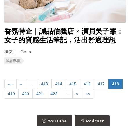
香氛特企｜誠品信義店 × 演員吳子霏：
女子的質感生活筆記，活出舒適理想
撰文
Coco
誠品專欄
««
«
…
413
414
415
416
417
418
419
420
421
422
…
»
»»