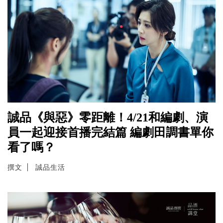
誠品《與惡》零距離！4/21和編劇、演
員一起迎接首播完結篇 編劇田調書單你
看了嗎？
撰文
誠品生活