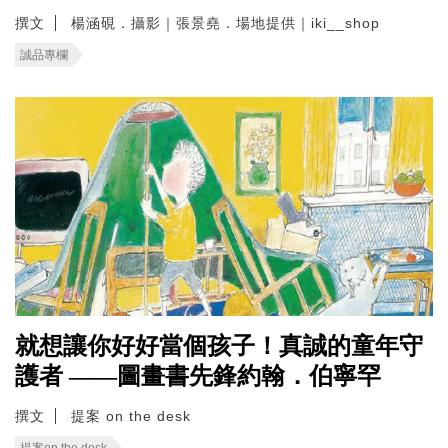
撰文
楊涵硯．攝影｜張景堯．場地提供｜iki__shop
誠品專欄
就想讓你好好當個孩子！真誠的童年守
護者 ——圖畫書先鋒約翰．伯寧罕
撰文
提案 on the desk
提案on the desk