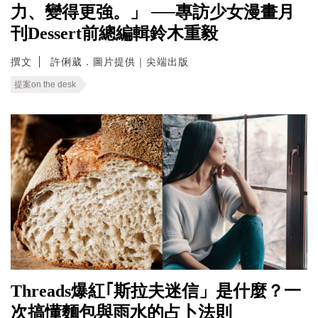
力、變得更強。」 ──專訪少女漫畫月
刊Dessert前總編輯鈴木重毅
撰文
許俐葳．圖片提供｜尖端出版
提案on the desk
Threads爆紅｢斯拉夫迷信」是什麼？一
次搞懂麵包與雨水的占卜法則