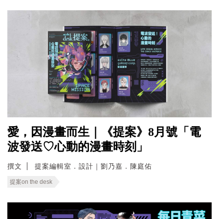
愛，因漫畫而生｜《提案》8月號「電
波發送♡心動的漫畫時刻」
撰文
提案編輯室．設計｜劉乃嘉．陳庭佑
提案on the desk