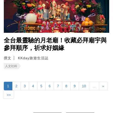
全台最靈驗的月老廟！收藏必拜廟宇與
參拜順序，祈求好姻緣
撰文
KKday旅遊生活誌
人文社科
1
2
3
4
5
6
7
8
9
10
…
»
»»