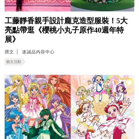
工藤靜香親手設計龐克造型服裝！5大
亮點帶逛《櫻桃小丸子原作40週年特
展》
撰文
迷誠品內容中心
藝文活動