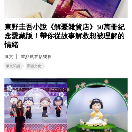
東野圭吾小說《解憂雜貨店》50萬冊紀
念愛藏版！帶你從故事解救想被理解的
情緒
撰文
重點就在括號裡
華文閱讀
閱讀文化