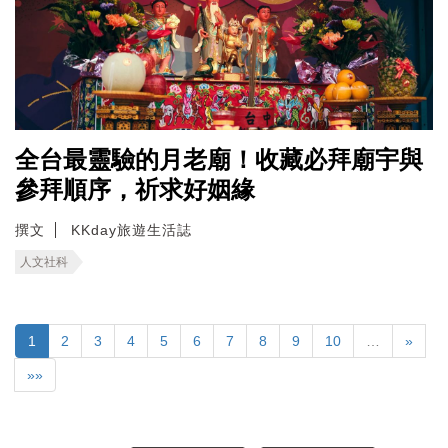
全台最靈驗的月老廟！收藏必拜廟宇與
參拜順序，祈求好姻緣
撰文
KKday旅遊生活誌
人文社科
1
2
3
4
5
6
7
8
9
10
…
»
»»