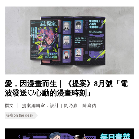
愛，因漫畫而生｜《提案》8月號「電
波發送♡心動的漫畫時刻」
撰文
提案編輯室．設計｜劉乃嘉．陳庭佑
提案on the desk