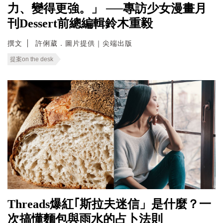
力、變得更強。」 ──專訪少女漫畫月
刊Dessert前總編輯鈴木重毅
撰文
許俐葳．圖片提供｜尖端出版
提案on the desk
Threads爆紅｢斯拉夫迷信」是什麼？一
次搞懂麵包與雨水的占卜法則