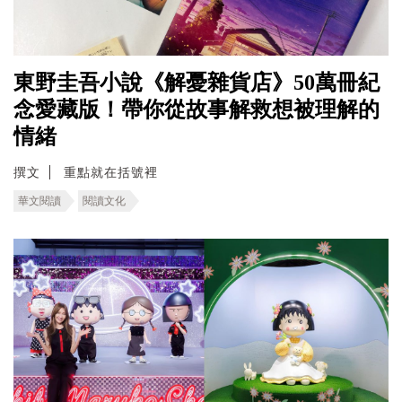
東野圭吾小說《解憂雜貨店》50萬冊紀
念愛藏版！帶你從故事解救想被理解的
情緒
撰文
重點就在括號裡
華文閱讀
閱讀文化