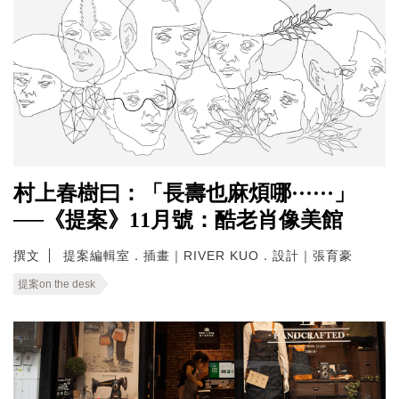
村上春樹曰：「長壽也麻煩哪······」
──《提案》11月號：酷老肖像美館
撰文
提案編輯室．插畫｜RIVER KUO．設計｜張育豪
提案on the desk