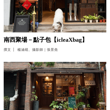
南西聚場－點子包【icleaXbag】
撰文
楊涵硯、攝影師｜張景堯