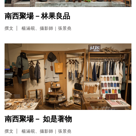
南西聚場－林果良品
撰文
楊涵硯、攝影師｜張景堯
南西聚場－ 如是著物
撰文
楊涵硯、攝影師｜張景堯