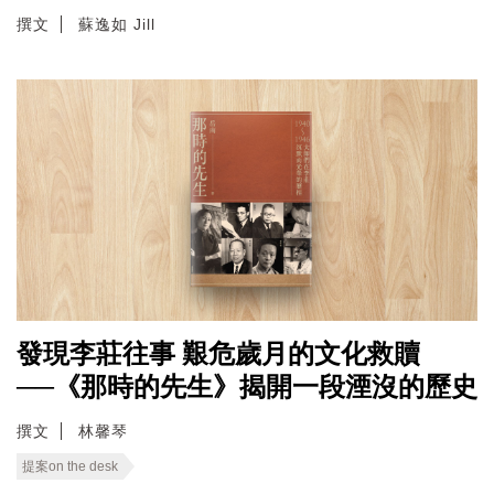
撰文
蘇逸如 Jill
發現李莊往事 艱危歲月的文化救贖
──《那時的先生》揭開一段湮沒的歷史
撰文
林馨琴
提案on the desk