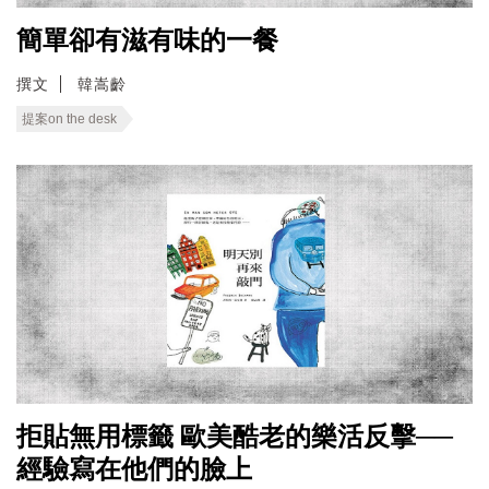
簡單卻有滋有味的一餐
撰文
韓嵩齡
提案on the desk
拒貼無用標籤 歐美酷老的樂活反擊──
經驗寫在他們的臉上