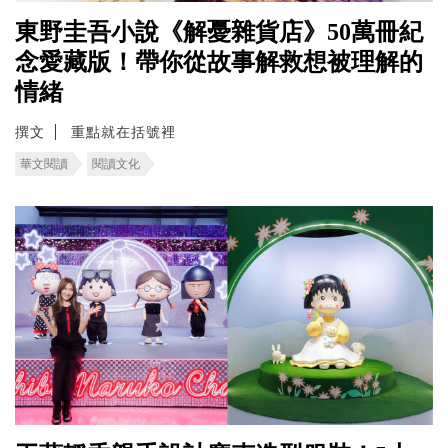
東野圭吾小說《解憂雜貨店》50萬冊紀
念愛藏版！帶你從故事解救想被理解的
情緒
撰文
重點就在括號裡
華文閱讀
閱讀文化