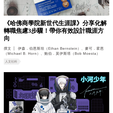
《哈佛商學院新世代生涯課》分享化解
轉職焦慮3步驟！帶你有效設計職涯方
向
撰文
伊森．伯恩斯坦（Ethan Bernstein）、麥可．霍恩
（Michael B. Horn）、鮑伯．莫伊斯塔（Bob Moesta）
人文社科