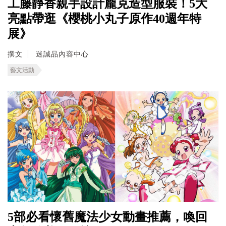
工藤靜香親手設計龐克造型服裝！5大
亮點帶逛《櫻桃小丸子原作40週年特
展》
撰文
迷誠品內容中心
藝文活動
5部必看懷舊魔法少女動畫推薦，喚回