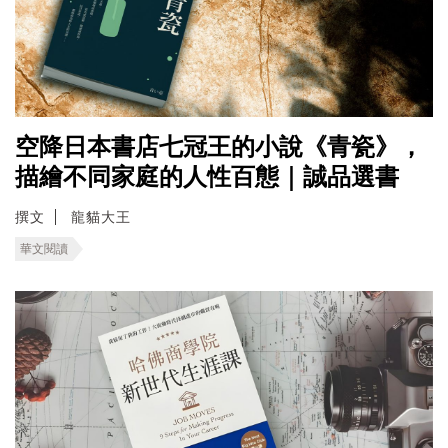
空降日本書店七冠王的小說《青瓷》，
描繪不同家庭的人性百態｜誠品選書
撰文
龍貓大王
華文閱讀