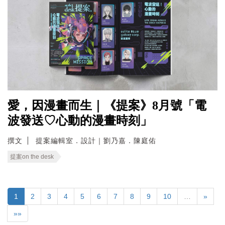
愛，因漫畫而生｜《提案》8月號「電
波發送♡心動的漫畫時刻」
撰文
提案編輯室．設計｜劉乃嘉．陳庭佑
提案on the desk
1
2
3
4
5
6
7
8
9
10
…
»
»»