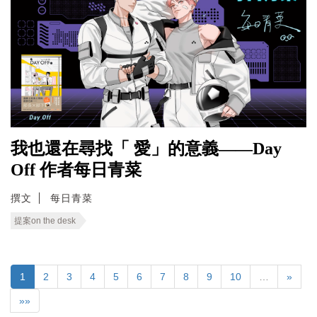
我也還在尋找「 愛」的意義——Day
Off 作者每日青菜
撰文
每日青菜
提案on the desk
1
2
3
4
5
6
7
8
9
10
…
»
»»