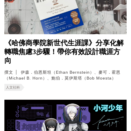
《哈佛商學院新世代生涯課》分享化解
轉職焦慮3步驟！帶你有效設計職涯方
向
撰文
伊森．伯恩斯坦（Ethan Bernstein）、麥可．霍恩
（Michael B. Horn）、鮑伯．莫伊斯塔（Bob Moesta）
人文社科