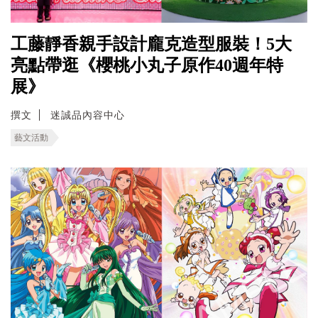
工藤靜香親手設計龐克造型服裝！5大
亮點帶逛《櫻桃小丸子原作40週年特
展》
撰文
迷誠品內容中心
藝文活動