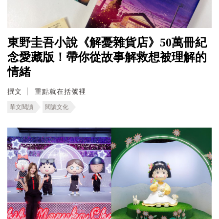
東野圭吾小說《解憂雜貨店》50萬冊紀
念愛藏版！帶你從故事解救想被理解的
情緒
撰文
重點就在括號裡
華文閱讀
閱讀文化