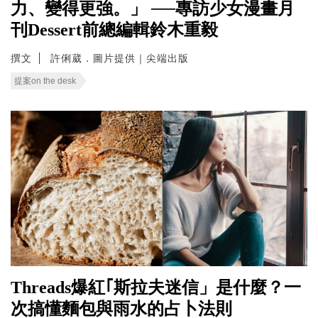
力、變得更強。」 ──專訪少女漫畫月
刊Dessert前總編輯鈴木重毅
撰文
許俐葳．圖片提供｜尖端出版
提案on the desk
Threads爆紅｢斯拉夫迷信」是什麼？一
次搞懂麵包與雨水的占卜法則