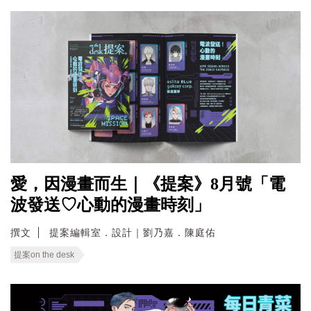
愛，因漫畫而生｜《提案》8月號「電
波發送♡心動的漫畫時刻」
撰文
提案編輯室．設計｜劉乃嘉．陳庭佑
提案on the desk