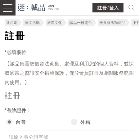
註冊/登入
迷台劇
藝文活動
旅遊文化
誠品一日電台
美食茶酒類商品
不
註冊
*
必填欄位
【誠品集團依個資法蒐集、處理及利用您的個人資料，並採
取適當之資訊安全措施保護，僅於會員註冊及相關服務範圍
內使用。】
註冊
*
有效證件：
台灣
外籍