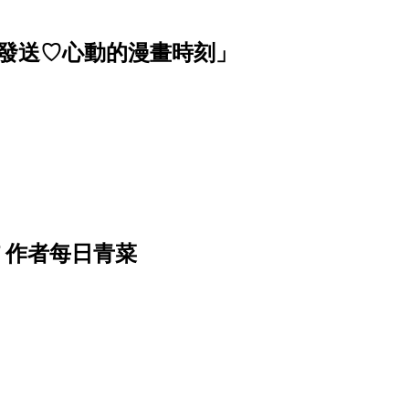
波發送♡心動的漫畫時刻」
f 作者每日青菜