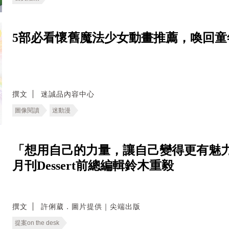
5部必看懷舊魔法少女動畫推薦，喚回童
撰文
迷誠品內容中心
圖像閱讀
迷動漫
「想用自己的力量，讓自己變得更有魅力
月刊Dessert前總編輯鈴木重毅
撰文
許俐葳．圖片提供｜尖端出版
提案on the desk