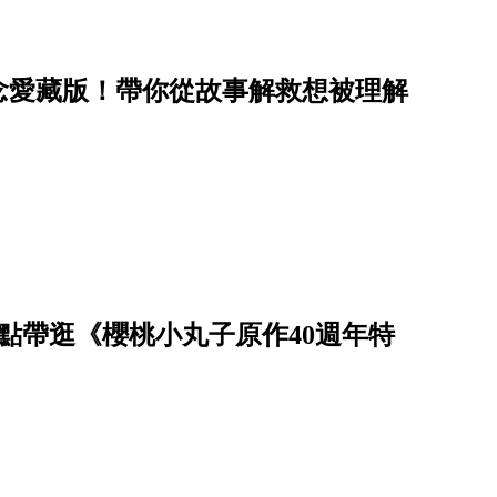
念愛藏版！帶你從故事解救想被理解
點帶逛《櫻桃小丸子原作40週年特