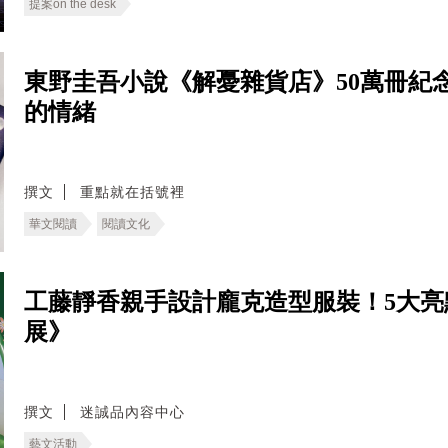
提案on the desk
東野圭吾小說《解憂雜貨店》50萬冊紀
的情緒
撰文
重點就在括號裡
華文閱讀
閱讀文化
工藤靜香親手設計龐克造型服裝！5大亮
展》
撰文
迷誠品內容中心
藝文活動