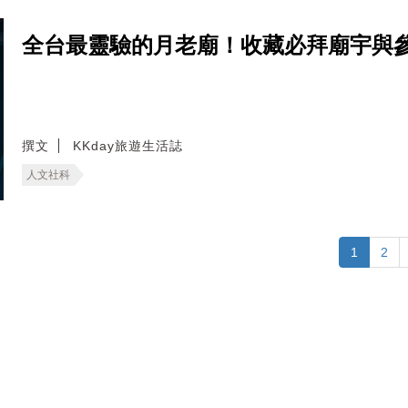
全台最靈驗的月老廟！收藏必拜廟宇與
撰文
KKday旅遊生活誌
人文社科
1
2