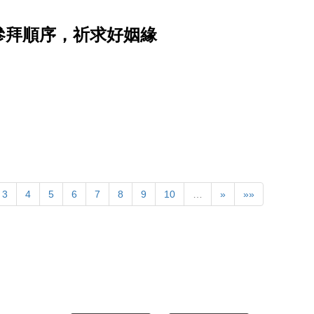
參拜順序，祈求好姻緣
3
4
5
6
7
8
9
10
…
»
»»