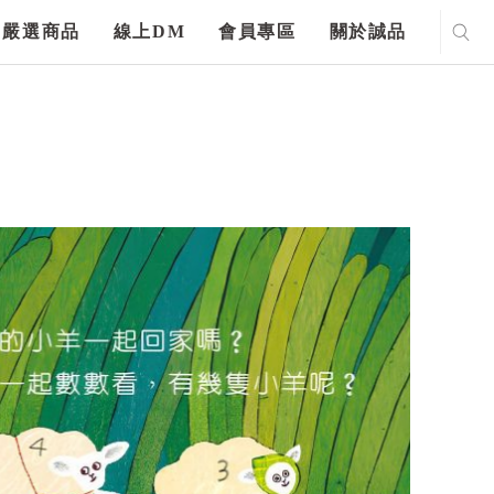
嚴選商品
線上DM
會員專區
關於誠品