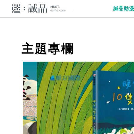
誠品動
主題專欄