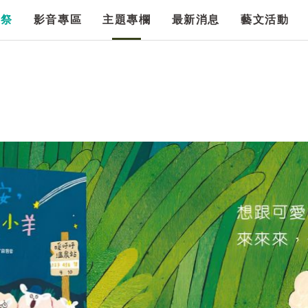
漫祭
影音專區
主題專欄
最新消息
藝文活動