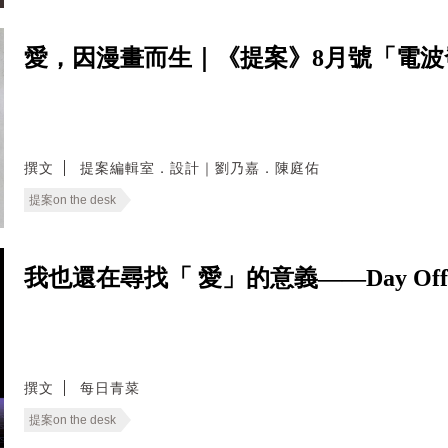
愛，因漫畫而生｜《提案》8月號「電
撰文
提案編輯室．設計｜劉乃嘉．陳庭佑
提案on the desk
我也還在尋找「 愛」的意義——Day Of
撰文
每日青菜
提案on the desk