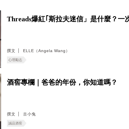
Threads爆紅｢斯拉夫迷信」是什麼
撰文
ELLE（Angela Wang）
心理勵志
酒窖專欄｜爸爸的年份，你知道嗎？
撰文
古小兔
誠品酒窖