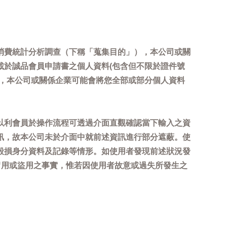
消費統計分析調查（下稱「蒐集目的」），本公司或關
載於誠品會員申請書之個人資料(包含但不限於證件號
內，本公司或關係企業可能會將您全部或部分個人資料
以利會員於操作流程可透過介面直觀確認當下輸入之資
訊，故本公司未於介面中就前述資訊進行部分遮蔽。使
毀損身分資料及記錄等情形。如使用者發現前述狀況發
冒用或盜用之事實，惟若因使用者故意或過失所發生之