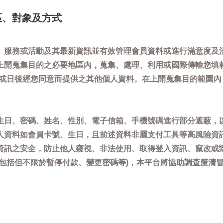
區、對象及方式
、服務或活動及其最新資訊並有效管理會員資料或進行滿意度及
上開蒐集目的之必要地區內，蒐集、處理、利用或國際傳輸您填
)或日後經您同意而提供之其他個人資料。在上開蒐集目的範圍
生日、密碼、姓名、性別、電子信箱、手機號碼進行部分遮蔽，
人資料如會員卡號、生日，且前述資料非屬支付工具等高風險資
資訊之安全，防止他人窺視、非法使用、取得登入資訊、竄改或
(包括但不限於暫停付款、變更密碼等)，本平台將協助調查釐清