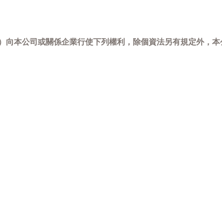
-798）向本公司或關係企業行使下列權利，除個資法另有規定外