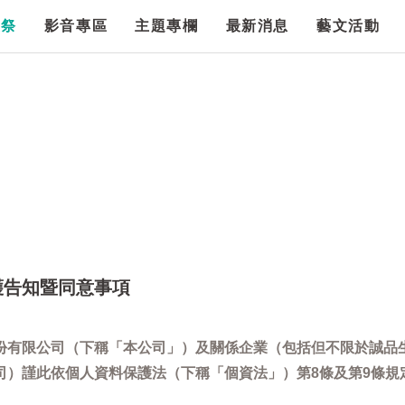
漫祭
影音專區
主題專欄
最新消息
藝文活動
護告知暨同意事項
份有限公司（下稱「本公司」）及關係企業（包括但不限於誠品
司）謹此依個人資料保護法（下稱「個資法」）第8條及第9條規