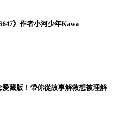
47》作者小河少年Kawa
念愛藏版！帶你從故事解救想被理解