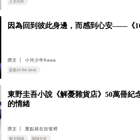
人文社科
因為回到彼此身邊，而感到心安——《166
撰文
小河少年Kawa
提案on the desk
東野圭吾小說《解憂雜貨店》50萬冊紀
的情緒
撰文
重點就在括號裡
華文閱讀
閱讀文化