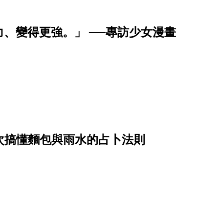
、變得更強。」 ──專訪少女漫畫
？一次搞懂麵包與雨水的占卜法則