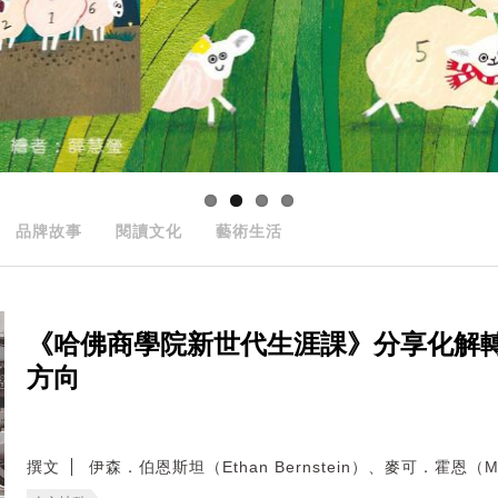
品牌故事
閱讀文化
藝術生活
《哈佛商學院新世代生涯課》分享化解
方向
撰文
伊森．伯恩斯坦（Ethan Bernstein）、麥可．霍恩（Mic