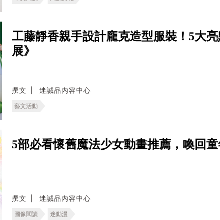
工藤靜香親手設計龐克造型服裝！5大亮
展》
撰文
迷誠品內容中心
藝文活動
5部必看懷舊魔法少女動畫推薦，喚回童
撰文
迷誠品內容中心
圖像閱讀
迷動漫