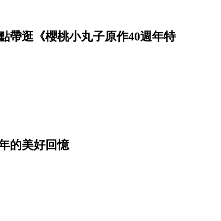
點帶逛《櫻桃小丸子原作40週年特
年的美好回憶