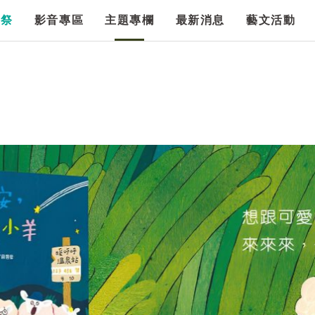
漫祭
影音專區
主題專欄
最新消息
藝文活動