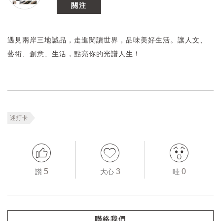
關注
遇見兩岸三地誠品，走進閱讀世界，品味美好生活。讓人文、
藝術、創意、生活，點亮你的光譜人生！
迷打卡
5
3
0
讚
大心
哇
聯絡我們