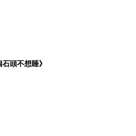
個石頭不想睡》
！