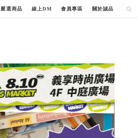
嚴選商品
線上DM
會員專區
關於誠品