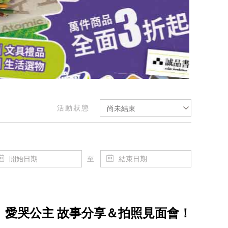
活動狀態
尚未結束
至
】樂樂、愛哭公主 故事分享＆拍照見面會！