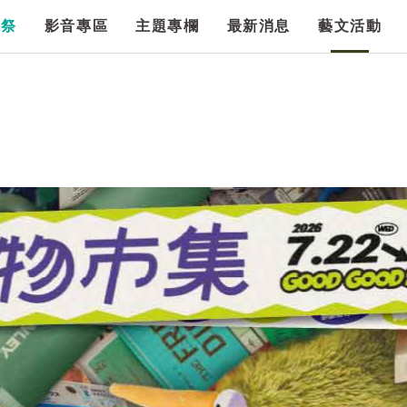
漫祭
影音專區
主題專欄
最新消息
藝文活動