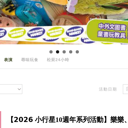
表演
尋味玩食
松菸24小時
活動日期
【𝟮𝟬𝟮𝟲 小行星10週年系列活動