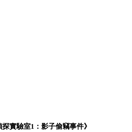
偵探實驗室1：影子偷竊事件》