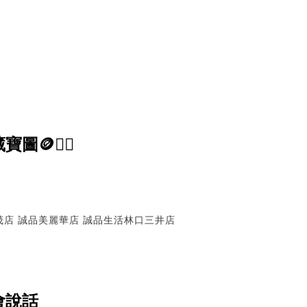
🏴‍☠️
茂店
誠品美麗華店
誠品生活林口三井店
會說話