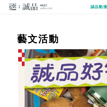
誠品動
藝文活動