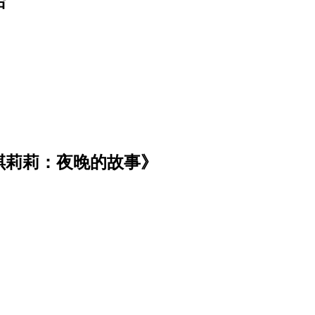
船
琪莉莉：夜晚的故事》