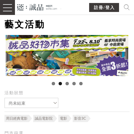
註冊/登入
藝文活動
活動狀態
尚未結束
周日經典電影
誠品電影院
電影
影音3C
門市篩選