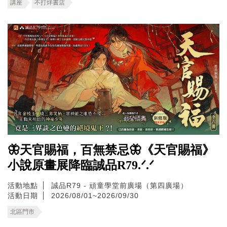
講座
不打烊書店
🦋天官賜福，百無禁忌🦋《天官賜福》
小說原畫展降臨誠品R79.ᐟ.ᐟ
活動地點
誠品R79 - 頑童學堂前廣場（第四廣場）
活動日期
2026/08/01~2026/09/30
北區門市