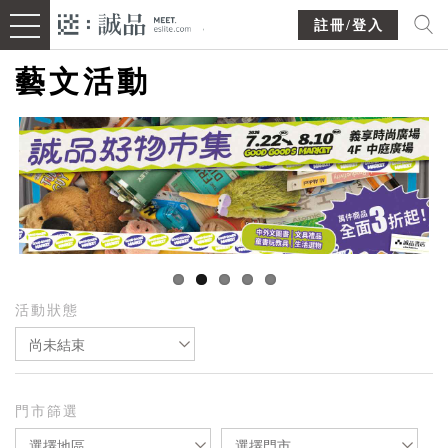
註冊/登入
藝文活動
活動狀態
尚未結束
門市篩選
選擇地區
選擇門市