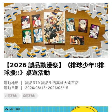
【𝟮𝟬𝟮𝟲 誠品動漫祭】《排球少年!!排
球援!!》桌遊活動
活動地點
誠品R79
誠品生活高雄大遠百店
活動日期
2026/08/15~2026/08/15
北區門市
南區門市