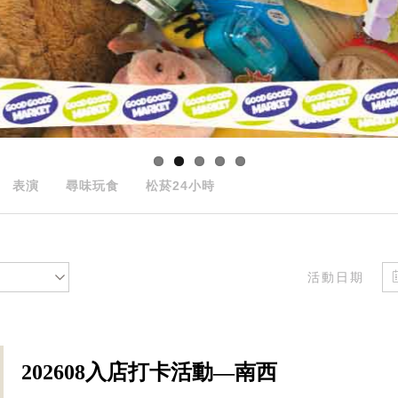
表演
尋味玩食
松菸24小時
活動日期
202608入店打卡活動—南西