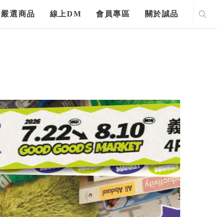
嚴選商品
線上DM
會員專區
關於誠品