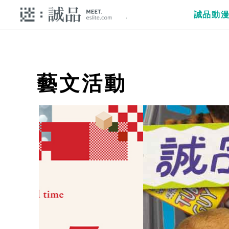
誠品動
藝文活動