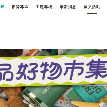
漫祭
影音專區
主題專欄
最新消息
藝文活動