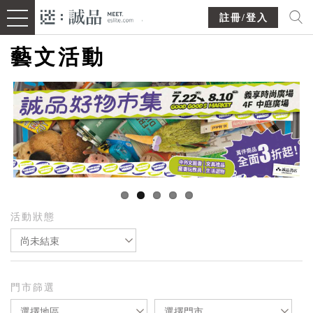
註冊/登入
藝文活動
活動狀態
尚未結束
門市篩選
選擇地區
選擇門市