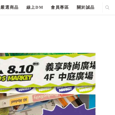
嚴選商品
線上DM
會員專區
關於誠品