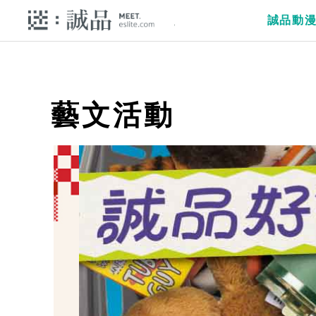
誠品動
藝文活動