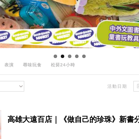
表演
尋味玩食
松菸24小時
活動日期
高雄大遠百店｜《做自己的珍珠》新書