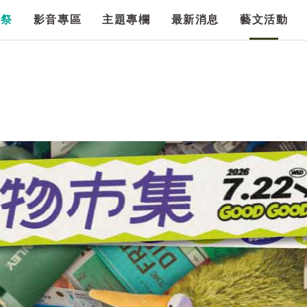
漫祭
影音專區
主題專欄
最新消息
藝文活動