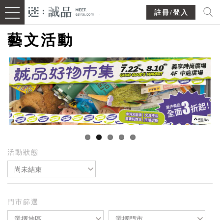
註冊/登入
藝文活動
活動狀態
尚未結束
門市篩選
選擇地區
選擇門市