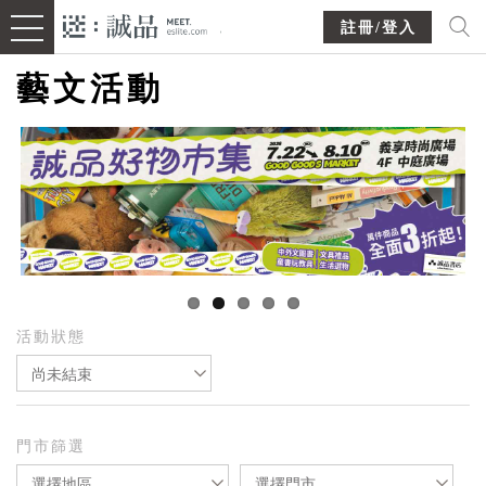
註冊/登入
藝文活動
活動狀態
尚未結束
門市篩選
選擇地區
選擇門市