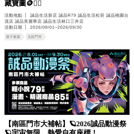
藏寶圖🪙🏴‍☠️
活動地點
誠品生活新店
誠品R79
誠品生活松菸
誠品桃園台
茂店
誠品美麗華店
誠品生活林口三井店
活動日期
2026/08/01~2026/09/30
親子家庭
北區門市
【南區門市大補帖】🪐2026誠品動漫祭
🪐宇宙無限，熱愛自有座標！