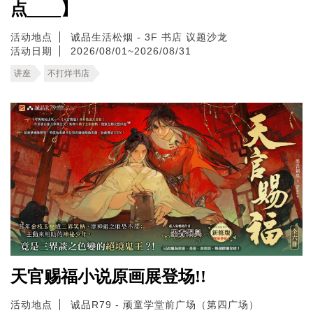
点____】
活动地点
诚品生活松烟 - 3F 书店 议题沙龙
活动日期
2026/08/01~2026/08/31
讲座
不打烊书店
天官赐福小说原画展登场!!
活动地点
诚品R79 - 顽童学堂前广场（第四广场）