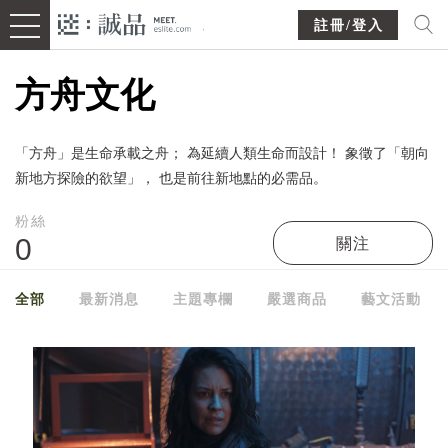
註冊/登入
方舟文化
「方舟」是生命承載之舟； 為延續人類生命而設計！ 象徵了「朝向
新地方探險的欲望」， 也是前往新地點的必需品。
粉絲
0
關注
全部
最新消息
主題專欄
嚴選商品
藝文活動