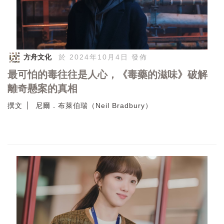
方舟文化
於 2024年10月4日 發佈
最可怕的毒往往是人心，《毒藥的滋味》破解
離奇懸案的真相
撰文
尼爾．布萊伯瑞（Neil Bradbury）