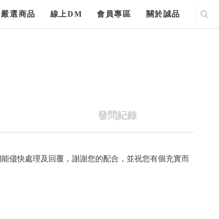
嚴選商品
線上DM
會員專區
關於誠品
發問紀錄
們能儘快處理及回覆，謝謝您的配合，並祝您有個充實而