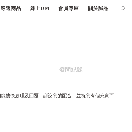
嚴選商品
線上DM
會員專區
關於誠品
發問紀錄
們能儘快處理及回覆，謝謝您的配合，並祝您有個充實而