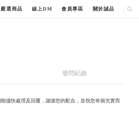
嚴選商品
線上DM
會員專區
關於誠品
發問紀錄
們能儘快處理及回覆，謝謝您的配合，並祝您有個充實而