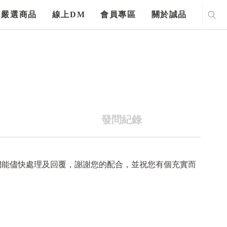
嚴選商品
線上DM
會員專區
關於誠品
發問紀錄
們能儘快處理及回覆，謝謝您的配合，並祝您有個充實而