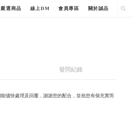
嚴選商品
線上DM
會員專區
關於誠品
發問紀錄
們能儘快處理及回覆，謝謝您的配合，並祝您有個充實而