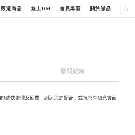
嚴選商品
線上DM
會員專區
關於誠品
發問紀錄
們能儘快處理及回覆，謝謝您的配合，並祝您有個充實而