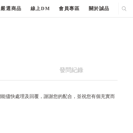
嚴選商品
線上DM
會員專區
關於誠品
發問紀錄
們能儘快處理及回覆，謝謝您的配合，並祝您有個充實而