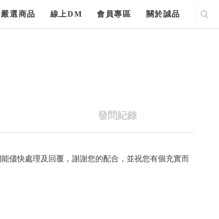
嚴選商品
線上DM
會員專區
關於誠品
發問紀錄
們能儘快處理及回覆，謝謝您的配合，並祝您有個充實而