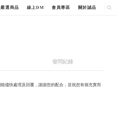
嚴選商品
線上DM
會員專區
關於誠品
發問紀錄
們能儘快處理及回覆，謝謝您的配合，並祝您有個充實而