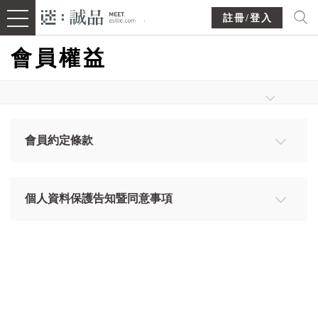
註冊/登入
會員權益
會員約定條款
◥ 一般條款
一、誠品會員卡之申辦
個人資料保護告知暨同意事項
1. 誠品會員卡之申請、核卡及續卡資格由誠品股份有
誠品股份有限公司及關係企業個人資料保護告知暨同
限公司（以下簡稱「本公司」）制訂並對外公告，申
意事項
請人於本公司指定的實體或線上通路（包括但不限於
誠品股份有限公司（下稱「本公司」）及其關係企業
線上平台、手機APP）申辦會員卡時，請確認並詳讀
（包括但不限於誠品生活股份有限公司、誠品開發物
「誠品會員條款」（包含「網路服務約定事項保護聲
流股份有限公司、財團法人誠品文化藝術基金會及誠
明」、「個人資料保護告知暨同意事項」、「使用規