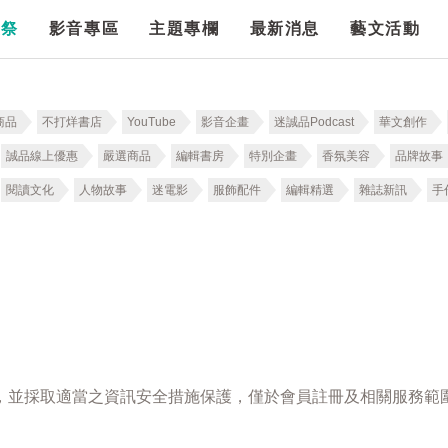
漫祭
影音專區
主題專欄
最新消息
藝文活動
商品
不打烊書店
YouTube
影音企畫
迷誠品Podcast
華文創作
誠品線上優惠
嚴選商品
編輯書房
特別企畫
香氛美容
品牌故事
閱讀文化
人物故事
迷電影
服飾配件
編輯精選
雜誌新訊
手
，並採取適當之資訊安全措施保護，僅於會員註冊及相關服務範