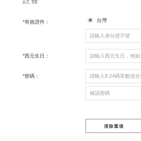
註冊
台灣
*
有效證件：
*
西元生日：
*
密碼：