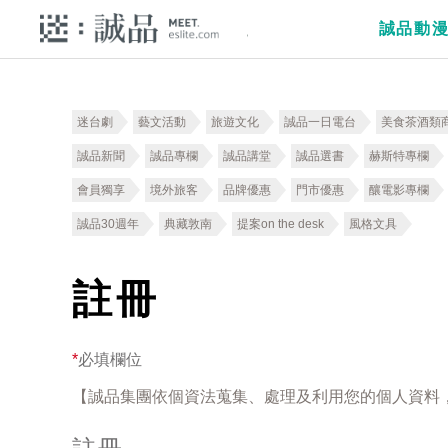
誠品動
迷台劇
藝文活動
旅遊文化
誠品一日電台
美食茶酒類
誠品新聞
誠品專欄
誠品講堂
誠品選書
赫斯特專欄
會員獨享
境外旅客
品牌優惠
門市優惠
釀電影專欄
誠品30週年
典藏敦南
提案on the desk
風格文具
註冊
*
必填欄位
【誠品集團依個資法蒐集、處理及利用您的個人資料