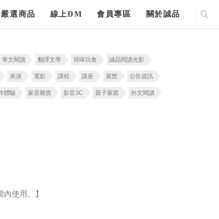
嚴選商品
線上DM
會員專區
關於誠品
華文閱讀
翻譯文學
尋味玩食
誠品閱讀光影
表演
電影
課程
講座
展覽
公告資訊
作體驗
家居雜貨
影音3C
親子家庭
外文閱讀
圍內使用。】