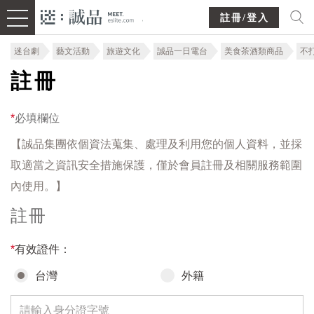
註冊/登入
迷台劇
藝文活動
旅遊文化
誠品一日電台
美食茶酒類商品
不
註冊
*
必填欄位
【誠品集團依個資法蒐集、處理及利用您的個人資料，並採
取適當之資訊安全措施保護，僅於會員註冊及相關服務範圍
內使用。】
註冊
*
有效證件：
台灣
外籍