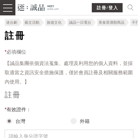
註冊/登入
迷台劇
藝文活動
旅遊文化
誠品一日電台
美食茶酒類商品
不
註冊
*
必填欄位
【誠品集團依個資法蒐集、處理及利用您的個人資料，並採
取適當之資訊安全措施保護，僅於會員註冊及相關服務範圍
內使用。】
註冊
*
有效證件：
台灣
外籍