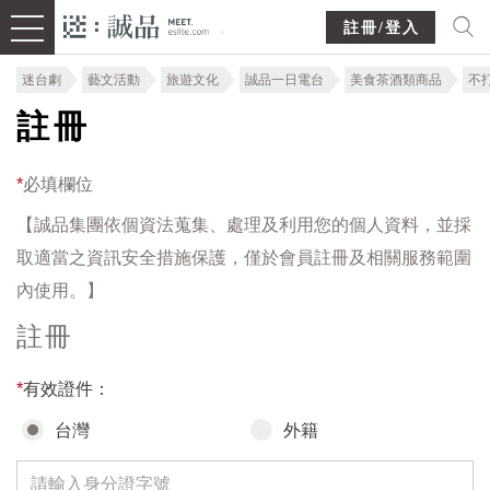
註冊/登入
迷台劇
藝文活動
旅遊文化
誠品一日電台
美食茶酒類商品
不
註冊
*
必填欄位
【誠品集團依個資法蒐集、處理及利用您的個人資料，並採
取適當之資訊安全措施保護，僅於會員註冊及相關服務範圍
內使用。】
註冊
*
有效證件：
台灣
外籍