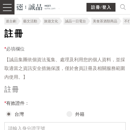
註冊/登入
迷台劇
藝文活動
旅遊文化
誠品一日電台
美食茶酒類商品
不
註冊
*
必填欄位
【誠品集團依個資法蒐集、處理及利用您的個人資料，並採
取適當之資訊安全措施保護，僅於會員註冊及相關服務範圍
內使用。】
註冊
*
有效證件：
台灣
外籍