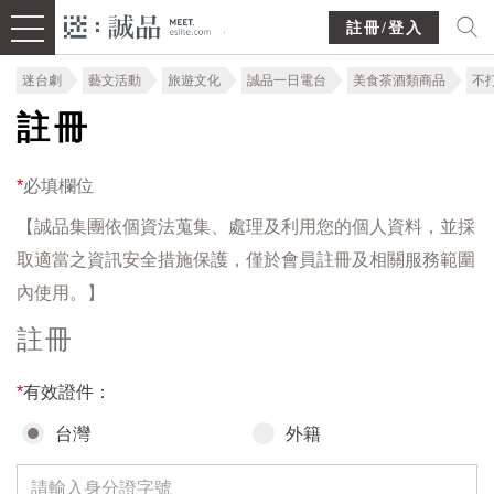
註冊/登入
迷台劇
藝文活動
旅遊文化
誠品一日電台
美食茶酒類商品
不
註冊
*
必填欄位
【誠品集團依個資法蒐集、處理及利用您的個人資料，並採
取適當之資訊安全措施保護，僅於會員註冊及相關服務範圍
內使用。】
註冊
*
有效證件：
台灣
外籍