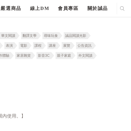
嚴選商品
線上DM
會員專區
關於誠品
華文閱讀
翻譯文學
尋味玩食
誠品閱讀光影
表演
電影
課程
講座
展覽
公告資訊
作體驗
家居雜貨
影音3C
親子家庭
外文閱讀
圍內使用。】