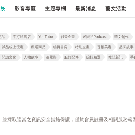
漫祭
影音專區
主題專欄
最新消息
藝文活動
商品
不打烊書店
YouTube
影音企畫
迷誠品Podcast
華文創作
誠品線上優惠
嚴選商品
編輯書房
特別企畫
香氛美容
品牌故事
閱讀文化
人物故事
迷電影
服飾配件
編輯精選
雜誌新訊
手
，並採取適當之資訊安全措施保護，僅於會員註冊及相關服務範