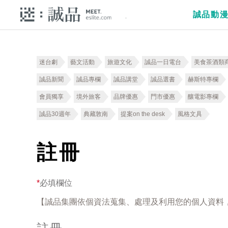
誠品動
迷台劇
藝文活動
旅遊文化
誠品一日電台
美食茶酒類
誠品新聞
誠品專欄
誠品講堂
誠品選書
赫斯特專欄
會員獨享
境外旅客
品牌優惠
門市優惠
釀電影專欄
誠品30週年
典藏敦南
提案on the desk
風格文具
註冊
*
必填欄位
【誠品集團依個資法蒐集、處理及利用您的個人資料