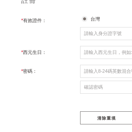
註冊
台灣
*
有效證件：
*
西元生日：
*
密碼：