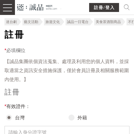
註冊/登入
迷台劇
藝文活動
旅遊文化
誠品一日電台
美食茶酒類商品
不
註冊
*
必填欄位
【誠品集團依個資法蒐集、處理及利用您的個人資料，並採
取適當之資訊安全措施保護，僅於會員註冊及相關服務範圍
內使用。】
註冊
*
有效證件：
台灣
外籍