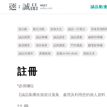
誠品動
迷台劇
藝文活動
旅遊文化
誠品一日電台
美食茶酒類
誠品新聞
誠品專欄
誠品講堂
誠品選書
赫斯特專欄
會員獨享
境外旅客
品牌優惠
門市優惠
釀電影專欄
誠品30週年
典藏敦南
提案on the desk
風格文具
註冊
*
必填欄位
【誠品集團依個資法蒐集、處理及利用您的個人資料