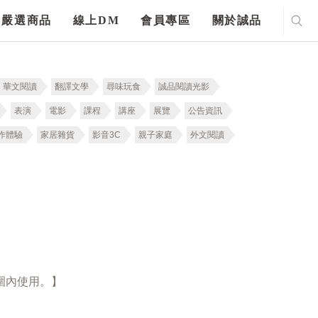
嚴選商品
線上DM
會員專區
關於誠品
華文閱讀
翻譯文學
尋味玩食
誠品閱讀光影
表演
電影
課程
講座
展覽
公告資訊
作體驗
家居雜貨
影音3C
親子家庭
外文閱讀
圍內使用。】