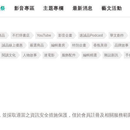
漫祭
影音專區
主題專欄
最新消息
藝文活動
商品
不打烊書店
YouTube
影音企畫
迷誠品Podcast
華文創作
誠品線上優惠
嚴選商品
編輯書房
特別企畫
香氛美容
品牌故事
閱讀文化
人物故事
迷電影
服飾配件
編輯精選
雜誌新訊
手
，並採取適當之資訊安全措施保護，僅於會員註冊及相關服務範