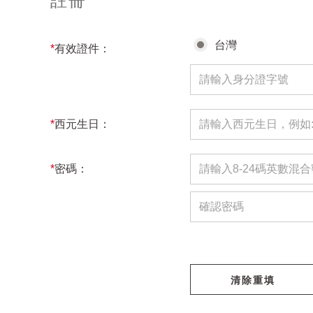
註冊
台灣
*
有效證件：
*
西元生日：
*
密碼：