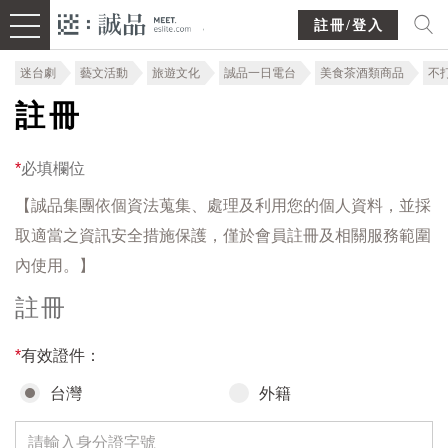
註冊/登入
迷台劇
藝文活動
旅遊文化
誠品一日電台
美食茶酒類商品
不
註冊
*
必填欄位
【誠品集團依個資法蒐集、處理及利用您的個人資料，並採
取適當之資訊安全措施保護，僅於會員註冊及相關服務範圍
內使用。】
註冊
*
有效證件：
台灣
外籍