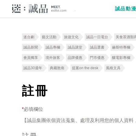
誠品動
迷台劇
藝文活動
旅遊文化
誠品一日電台
美食茶酒類
誠品新聞
誠品專欄
誠品講堂
誠品選書
赫斯特專欄
會員獨享
境外旅客
品牌優惠
門市優惠
釀電影專欄
誠品30週年
典藏敦南
提案on the desk
風格文具
註冊
*
必填欄位
【誠品集團依個資法蒐集、處理及利用您的個人資料