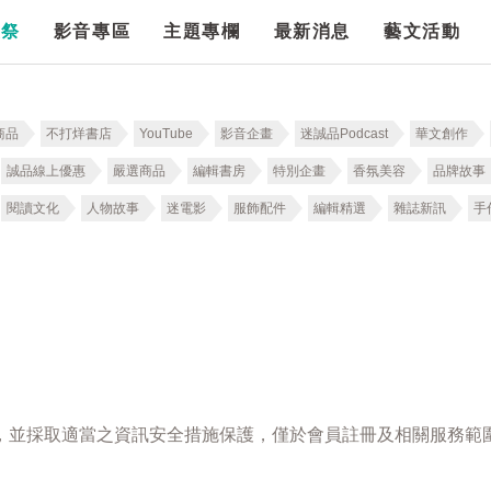
漫祭
影音專區
主題專欄
最新消息
藝文活動
商品
不打烊書店
YouTube
影音企畫
迷誠品Podcast
華文創作
誠品線上優惠
嚴選商品
編輯書房
特別企畫
香氛美容
品牌故事
閱讀文化
人物故事
迷電影
服飾配件
編輯精選
雜誌新訊
手
，並採取適當之資訊安全措施保護，僅於會員註冊及相關服務範