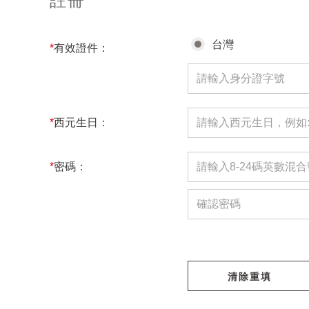
註冊
台灣
*
有效證件：
*
西元生日：
*
密碼：