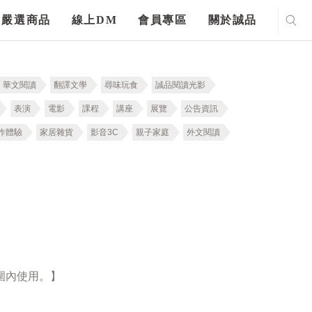
嚴選商品
線上DM
會員專區
關於誠品
華文閱讀
翻譯文學
尋味玩食
誠品閱讀光影
表演
電影
課程
講座
展覽
公告資訊
作體驗
家居雜貨
影音3C
親子家庭
外文閱讀
圍內使用。】