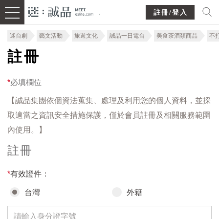
註冊/登入
迷台劇
藝文活動
旅遊文化
誠品一日電台
美食茶酒類商品
不
註冊
*
必填欄位
【誠品集團依個資法蒐集、處理及利用您的個人資料，並採
取適當之資訊安全措施保護，僅於會員註冊及相關服務範圍
內使用。】
註冊
*
有效證件：
台灣
外籍