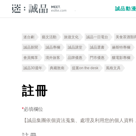
誠品動
迷台劇
藝文活動
旅遊文化
誠品一日電台
美食茶酒類
誠品新聞
誠品專欄
誠品講堂
誠品選書
赫斯特專欄
會員獨享
境外旅客
品牌優惠
門市優惠
釀電影專欄
誠品30週年
典藏敦南
提案on the desk
風格文具
註冊
*
必填欄位
【誠品集團依個資法蒐集、處理及利用您的個人資料