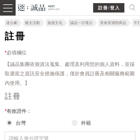
註冊/登入
迷台劇
藝文活動
旅遊文化
誠品一日電台
美食茶酒類商品
不
註冊
*
必填欄位
【誠品集團依個資法蒐集、處理及利用您的個人資料，並採
取適當之資訊安全措施保護，僅於會員註冊及相關服務範圍
內使用。】
註冊
*
有效證件：
台灣
外籍