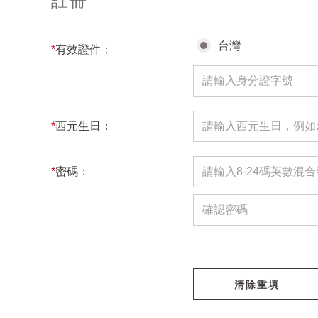
註冊
台灣
*
有效證件：
*
西元生日：
*
密碼：