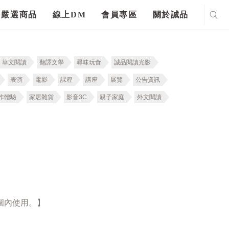
嚴選商品
線上DM
會員專區
關於誠品
華文閱讀
翻譯文學
尋味玩食
誠品閱讀光影
表演
電影
課程
講座
展覽
公告資訊
作體驗
家居雜貨
影音3C
親子家庭
外文閱讀
圍內使用。】