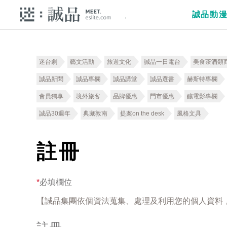
誠品動
迷台劇
藝文活動
旅遊文化
誠品一日電台
美食茶酒類
誠品新聞
誠品專欄
誠品講堂
誠品選書
赫斯特專欄
會員獨享
境外旅客
品牌優惠
門市優惠
釀電影專欄
誠品30週年
典藏敦南
提案on the desk
風格文具
註冊
*
必填欄位
【誠品集團依個資法蒐集、處理及利用您的個人資料