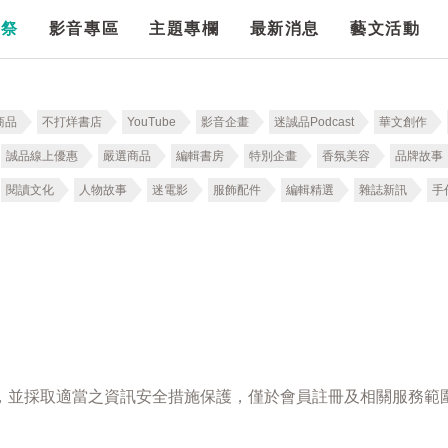
漫祭
影音專區
主題專欄
最新消息
藝文活動
商品
不打烊書店
YouTube
影音企畫
迷誠品Podcast
華文創作
誠品線上優惠
嚴選商品
編輯書房
特別企畫
香氛美容
品牌故事
閱讀文化
人物故事
迷電影
服飾配件
編輯精選
雜誌新訊
手
，並採取適當之資訊安全措施保護，僅於會員註冊及相關服務範