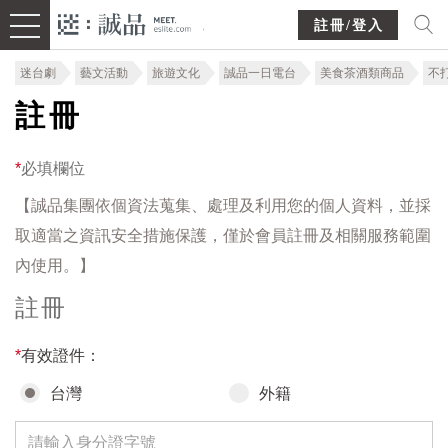
註冊/登入
迷台劇
藝文活動
旅遊文化
誠品一日電台
美食茶酒類商品
不
註冊
*
必填欄位
【誠品集團依個資法蒐集、處理及利用您的個人資料，並採
取適當之資訊安全措施保護，僅於會員註冊及相關服務範圍
內使用。】
註冊
*
有效證件：
台灣
外籍