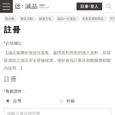
註冊/登入
迷台劇
藝文活動
旅遊文化
誠品一日電台
美食茶酒類商品
不
註冊
*
必填欄位
【誠品集團依個資法蒐集、處理及利用您的個人資料，並採
取適當之資訊安全措施保護，僅於會員註冊及相關服務範圍
內使用。】
註冊
*
有效證件：
台灣
外籍