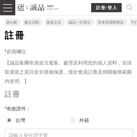
註冊/登入
迷台劇
藝文活動
旅遊文化
誠品一日電台
美食茶酒類商品
不
註冊
*
必填欄位
【誠品集團依個資法蒐集、處理及利用您的個人資料，並採
取適當之資訊安全措施保護，僅於會員註冊及相關服務範圍
內使用。】
註冊
*
有效證件：
台灣
外籍